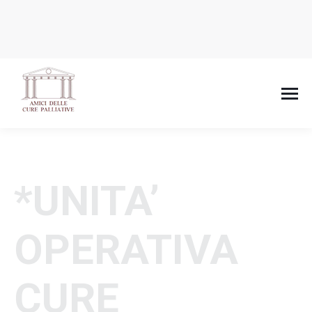
*UNITA’
OPERATIVA
CURE